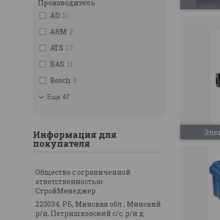
Производитель
AD
11
ARM
2
ATS
17
BAS
11
Bosch
8
Еще 47
Эле
Информация для
покупателя
Общество с ограниченной
ответственностью
СтройМенеджер
223034, РБ, Минская обл., Минский
р/н, Петришковский с/с, р/н д.