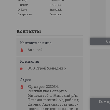
Четверг
09:00-18:00
Пятница
10:00-18:00
Суббота
Выходной
Воскресенье
Выходной
Контакты
С
Алексей
ООО СтройМенеджер
Юр.адрес: 223034,
Республика Беларусь,
Минская обл., Минский р/н,
Петришковский с/с, район д.
Компр
Кирши, Административно-
производственное здание с