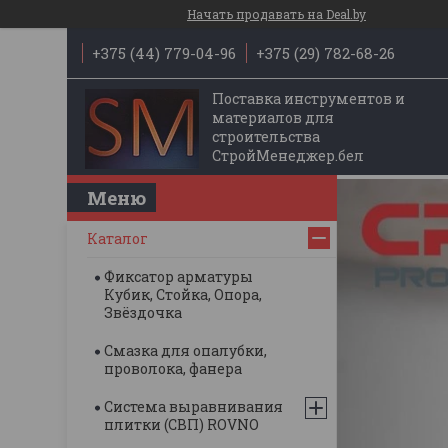
Начать продавать на Deal.by
+375 (44) 779-04-96
+375 (29) 782-68-26
Поставка инструментов и
материалов для
строительства
СтройМенеджер.бел
Каталог
Фиксатор арматуры
Кубик, Стойка, Опора,
Звёздочка
Смазка для опалубки,
проволока, фанера
Система выравнивания
плитки (СВП) ROVNO