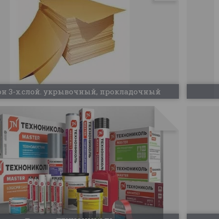
он 3-х.слой. укрывочный, прокладочный