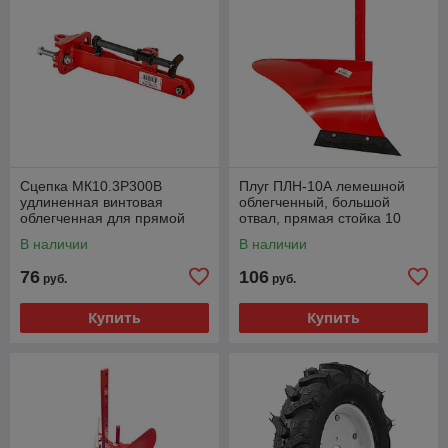
Сцепка МК10.3Р300В
Плуг ПЛН-10А лемешной
удлиненная винтовая
облегченный, большой
облегченная для прямой
отвал, прямая стойка 10
стойки 10 мм,
мм, 11.01.50.00.00
В наличии
В наличии
44.55.72.00.00
76
106
руб.
руб.
Купить
Купить