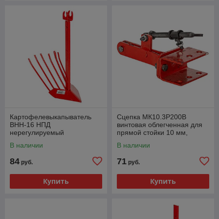
Картофелевыкапыватель
Сцепка МК10.3Р200В
ВНН-16 НПД
винтовая облегченная для
нерегулируемый
прямой стойки 10 мм,
усиленный, стойка 16 мм с
44.55.78.00.00
В наличии
В наличии
вилкой, 03.03.54.00.00
84
71
руб.
руб.
Купить
Купить