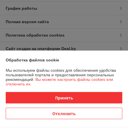
График работы
Полная версия сайта
Политика обработки cookies
Сайт создан на платформе Deal.by
Обработка файлов cookie
Мы используем файлы cookies для обеспечения удобства
пользователей портала и предоставления персональных
рекомендаций.
Вы можете настроить файлы cookies или
отключить их.
Информация для покупателя
Юридическое лицо:
Общество с ограниченной ответственностью
Принять
СтройМенеджер
223034, РБ, Минская обл., Минский р/н, Петришковский с/с, р/н д.
Кирши, Админ.-произ. здание с гар.
Отклонить
Регистрационный номер ЕГР: 693335467
УНП: 693335467