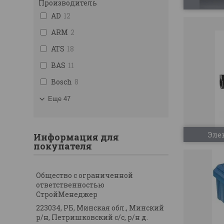
Производитель
AD
12
ARM
2
ATS
18
BAS
11
Bosch
8
Еще 47
Эле
Информация для
покупателя
Общество с ограниченной
ответственностью
СтройМенеджер
223034, РБ, Минская обл., Минский
р/н, Петришковский с/с, р/н д.