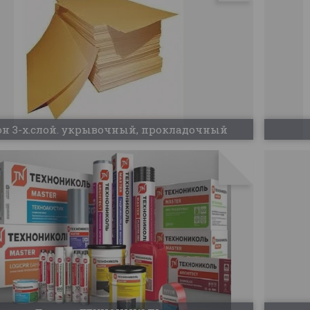
он 3-х.слой. укрывочный, прокладочный