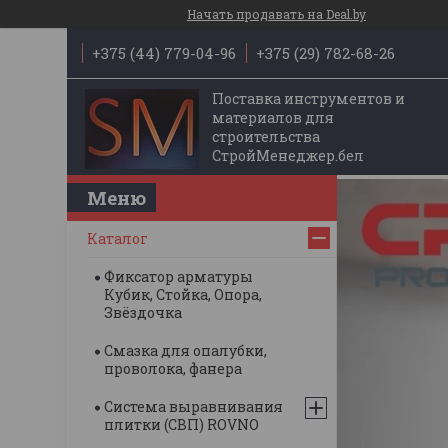
Начать продавать на Deal.by
+375 (44) 779-04-96
+375 (29) 782-68-26
Поставка инструментов и
материалов для
строительства
СтройМенеджер.бел
Каталог
Фиксатор арматуры
Кубик, Стойка, Опора,
Звёздочка
Смазка для опалубки,
проволока, фанера
Система выравнивания
плитки (СВП) ROVNO