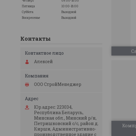
Четверг
09:00-18:00
Пятница
10:00-18:00
Суббота
Выходной
Воскресенье
Выходной
Контакты
С
Алексей
ООО СтройМенеджер
Юр.адрес: 223034,
Республика Беларусь,
Минская обл., Минский р/н,
Петришковский с/с, район д.
Компр
Кирши, Административно-
производственное здание с