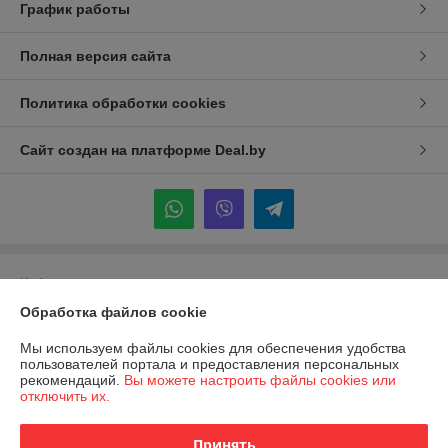
График работы
Полная версия сайта
Политика обработки cookies
Сайт создан на платформе Deal.by
Информация для покупателя
Обработка файлов cookie
Юридическое лицо:
Общество с ограниченной ответственностью
СтройМенеджер
223034, РБ, Минская обл., Минский р/н, Петришковский с/с, р/н д.
Мы используем файлы cookies для обеспечения удобства
Кирши, Админ.-произ. здание с гар.
пользователей портала и предоставления персональных
рекомендаций.
Вы можете настроить файлы cookies или
Регистрационный номер ЕГР: 693335467
отключить их.
УНП: 693335467
Принять