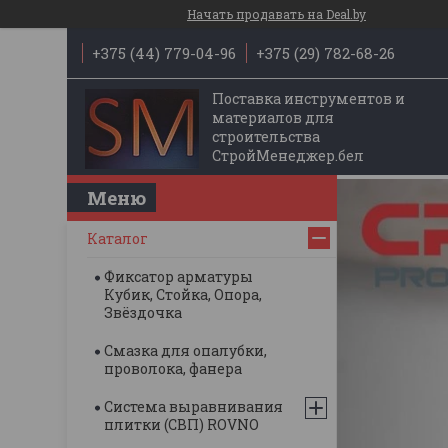
Начать продавать на Deal.by
+375 (44) 779-04-96
+375 (29) 782-68-26
Поставка инструментов и
материалов для
строительства
СтройМенеджер.бел
Каталог
Фиксатор арматуры
Кубик, Стойка, Опора,
Звёздочка
Смазка для опалубки,
проволока, фанера
Система выравнивания
плитки (СВП) ROVNO