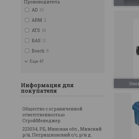
Производитель
AD
10
ARM
2
ATS
18
BAS
11
Bosch
8
Еще 47
Эле
Информация для
покупателя
Общество с ограниченной
ответственностью
СтройМенеджер
223034, РБ, Минская обл., Минский
р/н, Петришковский с/с, р/н д.