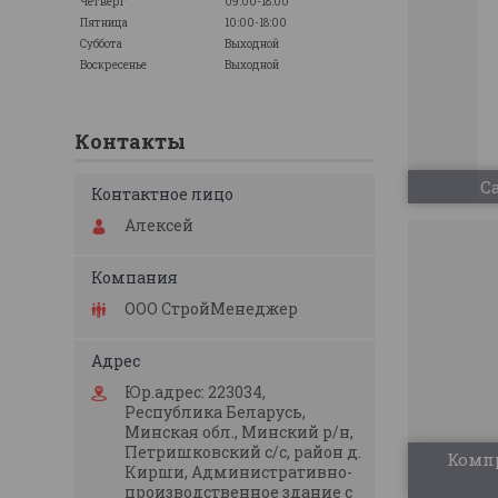
Четверг
09:00-18:00
Пятница
10:00-18:00
Суббота
Выходной
Воскресенье
Выходной
Контакты
С
Алексей
ООО СтройМенеджер
Юр.адрес: 223034,
Республика Беларусь,
Минская обл., Минский р/н,
Петришковский с/с, район д.
Компр
Кирши, Административно-
производственное здание с