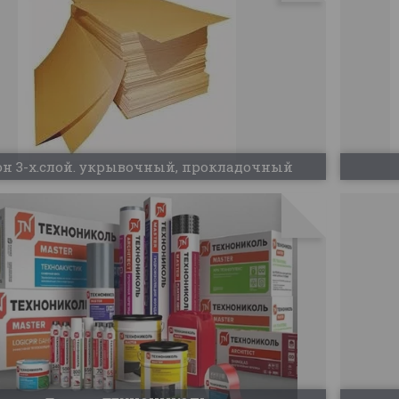
он 3-х.слой. укрывочный, прокладочный