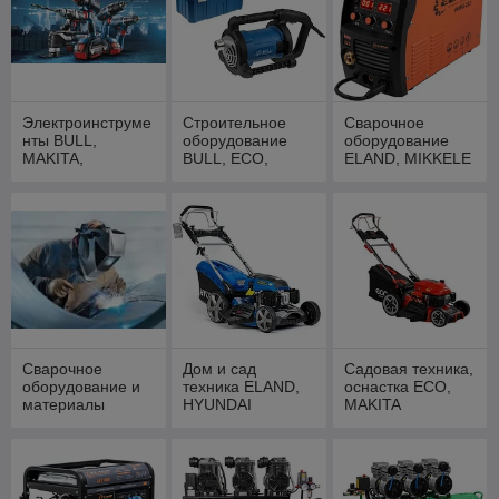
Электроинструме
Строительное
Сварочное
нты BULL,
оборудование
оборудование
MAKITA,
BULL, ECO,
ELAND, MIKKELE
WORTEX,
WORTEX
ФИОЛЕНТ
Сварочное
Дом и сад
Садовая техника,
оборудование и
техника ELAND,
оснастка ECO,
материалы
HYUNDAI
MAKITA
Solaris, DGM