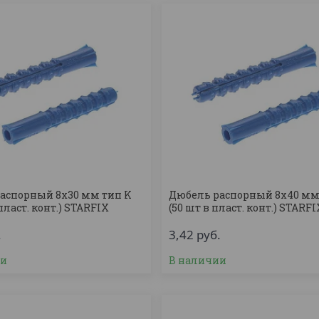
аспорный 8х30 мм тип K
Дюбель распорный 8х40 мм
 пласт. конт.) STARFIX
(50 шт в пласт. конт.) STARF
.
3,42
руб.
ии
В наличии