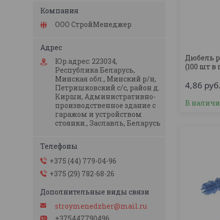
ООО СтройМенеджер
Дюбель р
Юр.адрес: 223034,
(100 шт в
Республика Беларусь,
Минская обл., Минский р/н,
4,86
руб
Петришковский с/с, район д.
Кирши, Административно-
В налич
производственное здание с
гаражом и устройством
стоянки., Заславль, Беларусь
+375 (44) 779-04-96
+375 (29) 782-68-26
stroymenedzher@mail.ru
+375447790496