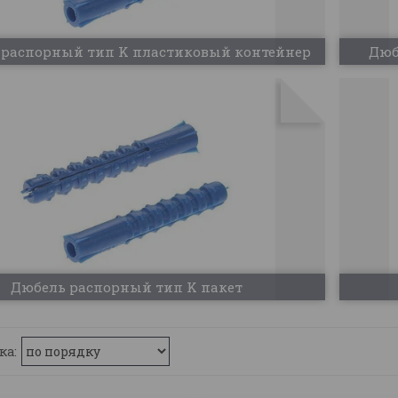
 распорный тип K пластиковый контейнер
Дюб
Дюбель распорный тип K пакет