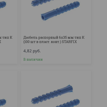
м тип K
Дюбель распорный 6х35 мм тип K
X
(100 шт в пласт. конт.) STARFIX
4,82
руб.
В наличии