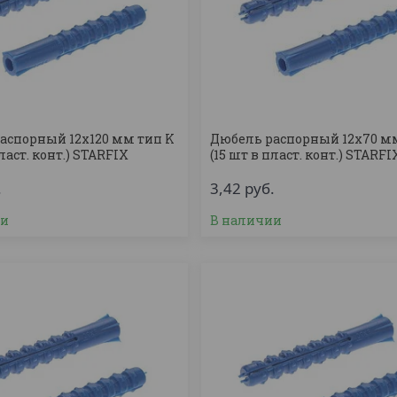
аспорный 12х120 мм тип K
Дюбель распорный 12х70 м
пласт. конт.) STARFIX
(15 шт в пласт. конт.) STARFI
.
3,42
руб.
ии
В наличии