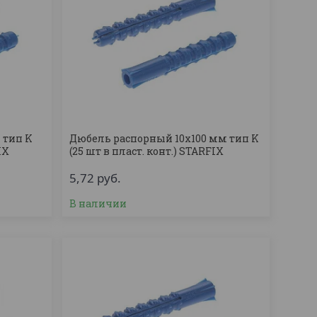
 тип K
Дюбель распорный 10х100 мм тип K
IX
(25 шт в пласт. конт.) STARFIX
5,72
руб.
В наличии