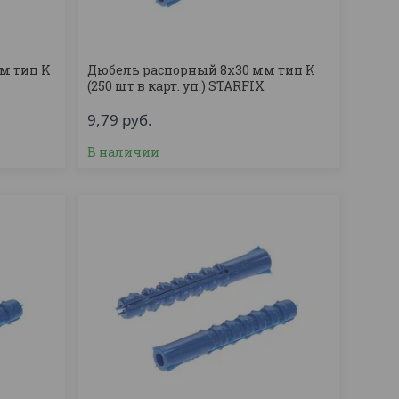
м тип K
Дюбель распорный 8х30 мм тип K
(250 шт в карт. уп.) STARFIX
9,79
руб.
В наличии