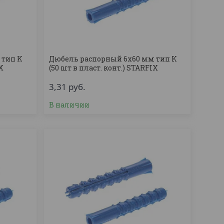
 тип K
Дюбель распорный 6х60 мм тип K
IX
(50 шт в пласт. конт.) STARFIX
3,31
руб.
В наличии