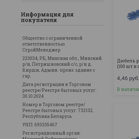
Информация для
покупателя
Общество с ограниченной
ответственностью
СтройМенеджер
223034, РБ, Минская обл., Минский
Дюбель р
р/н, Петришковский с/с, р/н д.
(100 шт в
Кирши, Админ.-произ. здание с
гар.
4,46
руб
Дата регистрации в Торговом
В налич
реестре/Реестре бытовых услуг:
30.10.2024
Номер в Торговом реестре/
Реестре бытовых услуг: 732132,
Республика Беларусь
УНП: 693335467
Регистрационный орган:
Минский Райисполком