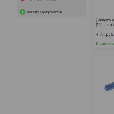
Наличие документов
Дюбель р
(100 шт в
4,72
руб
В налич