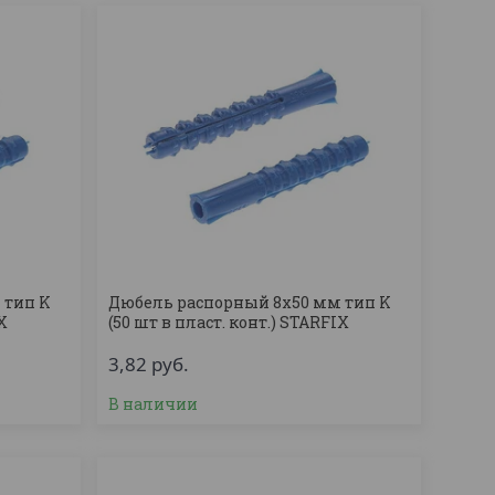
 тип K
Дюбель распорный 8х50 мм тип K
IX
(50 шт в пласт. конт.) STARFIX
3,82
руб.
В наличии