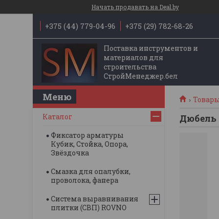
Начать продавать на Deal.by
+375 (44) 779-04-96
+375 (29) 782-68-26
Поставка инструментов и
материалов для
строительства
СтройМенеджер.бел
Товары
Каталог
Дюбель 
Фиксатор арматуры
Кубик, Стойка, Опора,
Звёздочка
Смазка для опалубки,
проволока, фанера
Система выравнивания
плитки (СВП) ROVNO