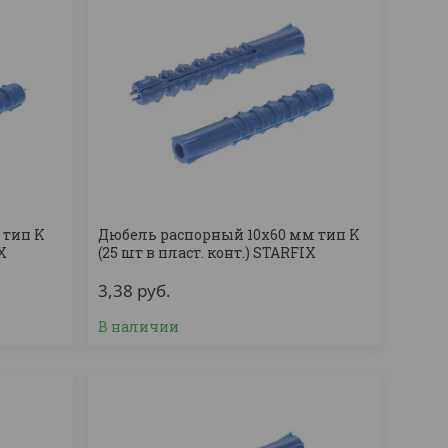
 тип K
Дюбель распорный 10х60 мм тип K
IX
(25 шт в пласт. конт.) STARFIX
3,38
руб.
В наличии