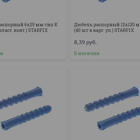
аспорный 6х25 мм тип K
Дюбель распорный 12х120 м
 пласт. конт.) STARFIX
(40 шт в карт. уп.) STARFIX
.
8,39
руб.
ии
В наличии