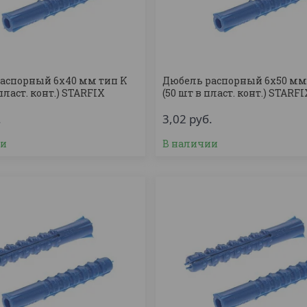
аспорный 6х40 мм тип K
Дюбель распорный 6х50 мм
 пласт. конт.) STARFIX
(50 шт в пласт. конт.) STARF
.
3,02
руб.
ии
В наличии