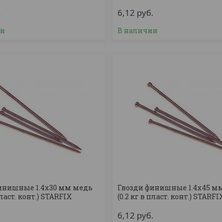
.
6,12
руб.
ии
В наличии
инишные 1.4х30 мм медь
Гвозди финишные 1.4х45 м
пласт. конт.) STARFIX
(0.2 кг в пласт. конт.) STARFI
.
6,12
руб.