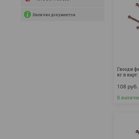
Наличие документов
Гвозди ф
кг в карт.
108
руб.
В налич