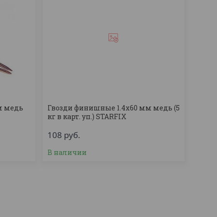
м медь
Гвозди финишные 1.4х60 мм медь (5
кг в карт. уп.) STARFIX
108
руб.
В наличии