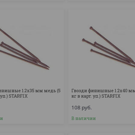
инишные 1.2х35 мм медь (5
Гвозди финишные 1.2х40 мм
 уп.) STARFIX
кг в карт. уп.) STARFIX
108
руб.
ии
В наличии