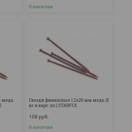
В наличии
м медь
Гвозди финишные 1.2х20 мм медь (5
X
кг в карт. уп.) STARFIX
108
руб.
В наличии