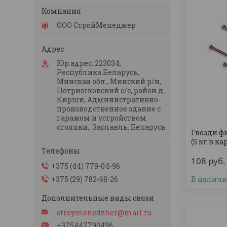
ООО СтройМенеджер
Юр.адрес: 223034,
Республика Беларусь,
Минская обл., Минский р/н,
Петришковский с/с, район д.
Кирши, Административно-
производственное здание с
гаражом и устройством
стоянки., Заславль, Беларусь
Гвозди ф
(5 кг в ка
108
руб.
+375 (44) 779-04-96
+375 (29) 782-68-26
В налич
stroymenedzher@mail.ru
+375447790496