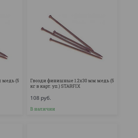
 медь (5
Гвозди финишные 1.2х30 мм медь (5
кг в карт. уп.) STARFIX
108
руб.
В наличии