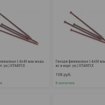
инишные 1.4х40 мм медь
Гвозди финишные 1.4х50 мм
рт. уп.) STARFIX
кг в карт. уп.) STARFIX
108
руб.
ии
В наличии