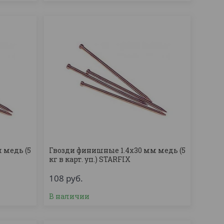
 медь (5
Гвозди финишные 1.4х30 мм медь (5
кг в карт. уп.) STARFIX
108
руб.
В наличии