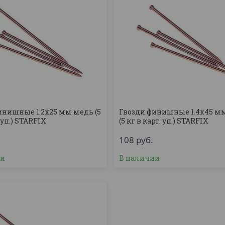
инишные 1.2х25 мм медь (5
Гвозди финишные 1.4х45 м
 уп.) STARFIX
(5 кг в карт. уп.) STARFIX
108
руб.
ии
В наличии