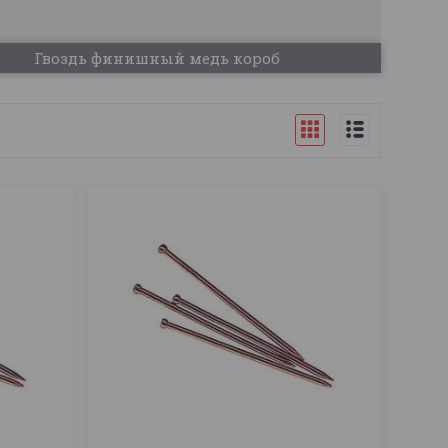
Гвоздь финишный медь короб