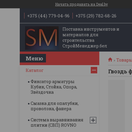
Начать продавать на Deal.by
+375 (44) 779-04-96
+375 (29) 782-68-26
Поставка инструментов и
материалов для
строительства
СтройМенеджер.бел
Товары
Каталог
Гвоздь
Фиксатор арматуры
Кубик, Стойка, Опора,
Звёздочка
Смазка для опалубки,
проволока, фанера
Система выравнивания
плитки (СВП) ROVNO