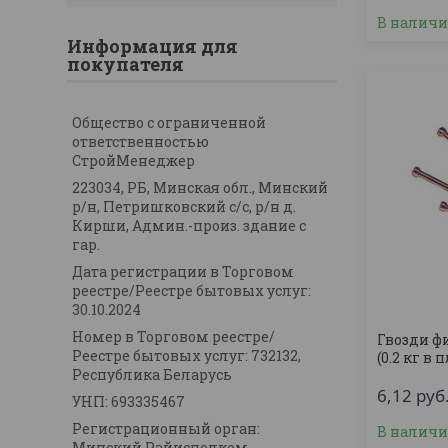
В налич
Информация для
покупателя
Общество с ограниченной
ответственностью
СтройМенеджер
223034, РБ, Минская обл., Минский
р/н, Петришковский с/с, р/н д.
Кирши, Админ.-произ. здание с
гар.
Дата регистрации в Торговом
реестре/Реестре бытовых услуг:
30.10.2024
Номер в Торговом реестре/
Гвозди ф
Реестре бытовых услуг: 732132,
(0.2 кг в 
Республика Беларусь
6,12
руб
УНП: 693335467
Регистрационный орган:
В налич
Минский Райисполком