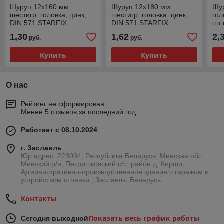
Шуруп 12х160 мм
Шуруп 12х180 мм
Шур
шестигр. головка, цинк,
шестигр. головка, цинк,
гол
DIN 571 STARFIX
DIN 571 STARFIX
шт 
1,30
1,62
2,
руб.
руб.
Купить
Купить
О нас
Рейтинг не сформирован
Менее 5 отзывов за последний год
Работает с 08.10.2024
г. Заславль
Юр.адрес: 223034, Республика Беларусь, Минская обл.,
Минский р/н, Петришковский с/с, район д. Кирши,
Административно-производственное здание с гаражом и
устройством стоянки., Заславль, Беларусь
Контакты
Показать весь график работы
Сегодня выходной