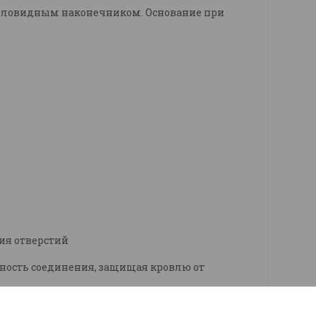
ерловидным наконечником. Основание при
ия отверстий
ность соединения, защищая кровлю от