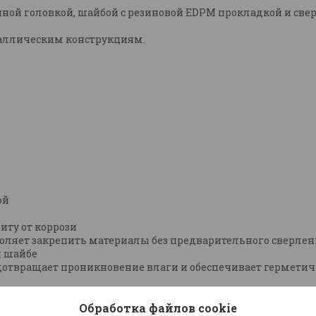
ной головкой, шайбой c резиновой EDPM прокладкой и св
аллическим конструкциям.
ой
ту от коррози
воляет закрепить материалы без предварительного сверлен
я шайбе
дотвращает проникновение влаги и обеспечивает герметич
Обработка файлов cookie