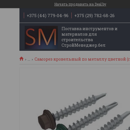
Начать продавать на Deal.by
+375 (44) 779-04-96
+375 (29) 782-68-26
Поставка инструментов и
материалов для
строительства
СтройМенеджер.бел
...
Саморез кровельный по металлу цветной (r