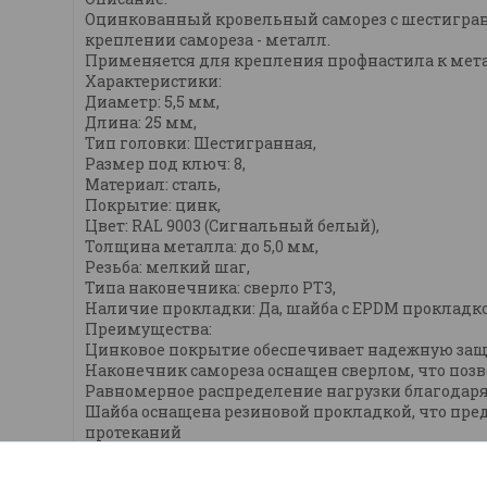
Оцинкованный кровельный саморез с шестигран
креплении самореза - металл.
Применяется для крепления профнастила к мет
Характеристики:
Диаметр: 5,5 мм,
Длина: 25 мм,
Тип головки: Шестигранная,
Размер под ключ: 8,
Материал: сталь,
Покрытие: цинк,
Цвет: RAL 9003 (Сигнальный белый),
Толщина металла: до 5,0 мм,
Резьба: мелкий шаг,
Типа наконечника: сверло РТ3,
Наличие прокладки: Да, шайба с EPDM прокладк
Преимущества:
Цинковое покрытие обеспечивает надежную защи
Наконечник самореза оснащен сверлом, что поз
Равномерное распределение нагрузки благодар
Шайба оснащена резиновой прокладкой, что пре
протеканий