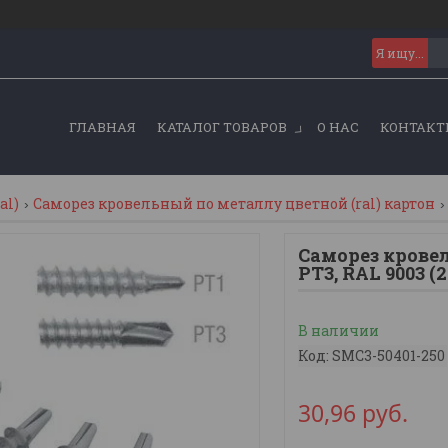
ГЛАВНАЯ
КАТАЛОГ ТОВАРОВ
О НАС
КОНТАКТ
al)
Саморез кровельный по металлу цветной (ral) картон
Саморез кровел
PT3, RAL 9003 (
В наличии
Код:
SMC3-50401-250
30,96
руб.