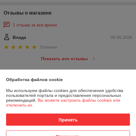
Отзывы о магазине
1 отзыва за всё время
Влада
08.05.2026
Отлично
Показать все отзывы
О нас
Обработка файлов cookie
Мы используем файлы cookies для обеспечения удобства
Контакты
пользователей портала и предоставления персональных
рекомендаций.
Вы можете настроить файлы cookies или
отключить их.
Доставка и оплата
Принять
График работы