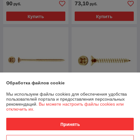
90
73,10
руб.
руб.
Купить
Купить
Обработка файлов cookie
Мы используем файлы cookies для обеспечения удобства
Шуруп универсальный
Шуруп универсальный
пользователей портала и предоставления персональных
4.5х80 мм желтый цинк (5
3.5х35 мм желтый цинк (5
рекомендаций.
Вы можете настроить файлы cookies или
кг) STARFIX
кг) STARFIX
отключить их.
В наличии
В наличии
Принять
73,10
73,10
руб.
руб.
Купить
Купить