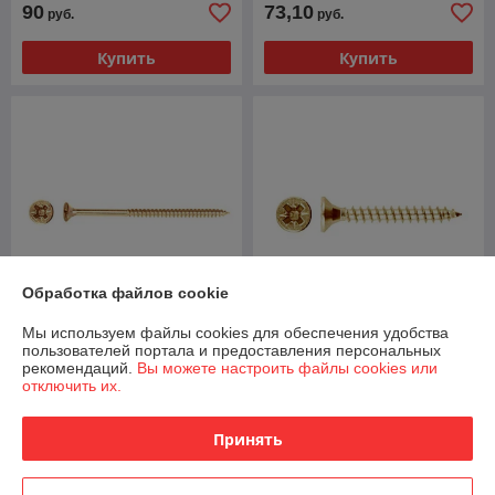
90
73,10
руб.
руб.
Купить
Купить
Обработка файлов cookie
Мы используем файлы cookies для обеспечения удобства
Шуруп универсальный
Шуруп универсальный
пользователей портала и предоставления персональных
4.5х80 мм желтый цинк (5
3.5х35 мм желтый цинк (5
рекомендаций.
Вы можете настроить файлы cookies или
кг) STARFIX
кг) STARFIX
отключить их.
В наличии
В наличии
Принять
73,10
73,10
руб.
руб.
Купить
Купить