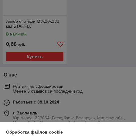
Анкер с гайкой М8х10х130
мм STARFIX
В наличии
0,68
руб.
Купить
О нас
Рейтинг не сформирован
Менее 5 отзывов за последний год
Работает с 08.10.2024
г. Заславль
Юр.адрес: 223034, Республика Беларусь, Минская обл.,
Минский р/н, Петришковский с/с, район д. Кирши,
Административно-производственное здание с гаражом и
Обработка файлов cookie
устройством стоянки., Заславль, Беларусь