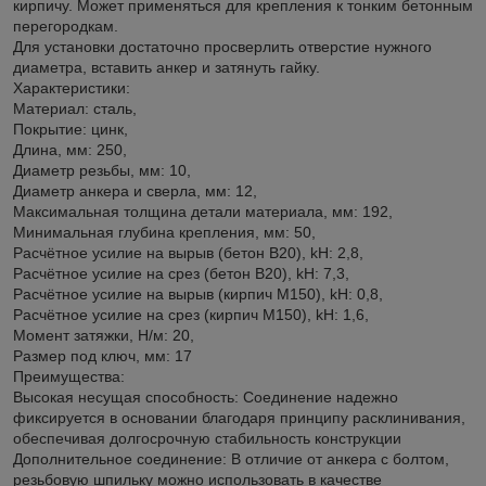
кирпичу. Может применяться для крепления к тонким бетонным
перегородкам.
Для установки достаточно просверлить отверстие нужного
диаметра, вставить анкер и затянуть гайку.
Характеристики:
Материал: сталь,
Покрытие: цинк,
Длина, мм: 250,
Диаметр резьбы, мм: 10,
Диаметр анкера и сверла, мм: 12,
Максимальная толщина детали материала, мм: 192,
Минимальная глубина крепления, мм: 50,
Расчётное усилие на вырыв (бетон В20), kH: 2,8,
Расчётное усилие на срез (бетон В20), kH: 7,3,
Расчётное усилие на вырыв (кирпич М150), kH: 0,8,
Расчётное усилие на срез (кирпич М150), kH: 1,6,
Момент затяжки, Н/м: 20,
Размер под ключ, мм: 17
Преимущества:
Высокая несущая способность: Соединение надежно
фиксируется в основании благодаря принципу расклинивания,
обеспечивая долгосрочную стабильность конструкции
Дополнительное соединение: В отличие от анкера с болтом,
резьбовую шпильку можно использовать в качестве