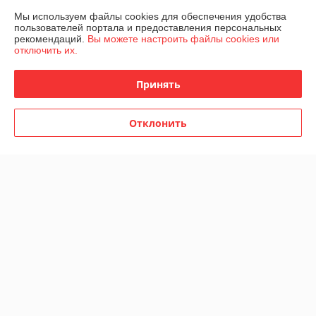
Мы используем файлы cookies для обеспечения удобства
Контакты
пользователей портала и предоставления персональных
рекомендаций.
Вы можете настроить файлы cookies или
Показать весь график работы
Сегодня выходной
отключить их.
Принять
Отзывы о магазине
1 отзыва за всё время
Отклонить
Влада
08.05.2026
Отлично
Показать все отзывы
О нас
Контакты
Доставка и оплата