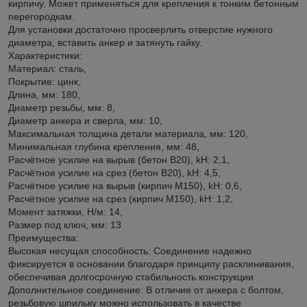
кирпичу. Может применяться для крепления к тонким бетонным
перегородкам.
Для установки достаточно просверлить отверстие нужного
диаметра, вставить анкер и затянуть гайку.
Характеристики:
Материал: сталь,
Покрытие: цинк,
Длина, мм: 180,
Диаметр резьбы, мм: 8,
Диаметр анкера и сверла, мм: 10,
Максимальная толщина детали материала, мм: 120,
Минимальная глубина крепления, мм: 48,
Расчётное усилие на вырыв (бетон В20), kH: 2,1,
Расчётное усилие на срез (бетон В20), kH: 4,5,
Расчётное усилие на вырыв (кирпич М150), kH: 0,6,
Расчётное усилие на срез (кирпич М150), kH: 1,2,
Момент затяжки, Н/м: 14,
Размер под ключ, мм: 13
Преимущества:
Высокая несущая способность: Соединение надежно
фиксируется в основании благодаря принципу расклинивания,
обеспечивая долгосрочную стабильность конструкции
Дополнительное соединение: В отличие от анкера с болтом,
резьбовую шпильку можно использовать в качестве