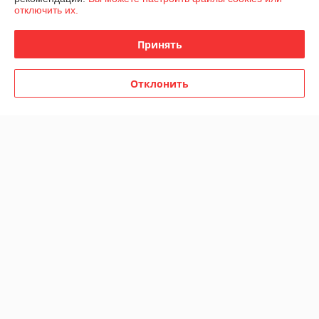
Доставка и оплата
отключить их.
График работы
Принять
Полная версия сайта
Отклонить
Политика обработки cookies
Сайт создан на платформе Deal.by
Информация для покупателя
Юридическое лицо:
Общество с ограниченной ответственностью
СтройМенеджер
223034, РБ, Минская обл., Минский р/н, Петришковский с/с, р/н д.
Кирши, Админ.-произ. здание с гар.
Регистрационный номер ЕГР: 693335467