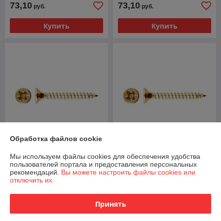
73,10
73,10
руб.
руб.
Купить
Купить
Обработка файлов cookie
Шуруп универсальный
Шуруп универсальный
Мы используем файлы cookies для обеспечения удобства
3.5х35 мм желтый цинк (5
4.5х30 мм желтый цинк (5
пользователей портала и предоставления персональных
кг) STARFIX
кг) STARFIX
рекомендаций.
Вы можете настроить файлы cookies или
отключить их.
В наличии
В наличии
73,10
73,10
руб.
руб.
Принять
Купить
Купить