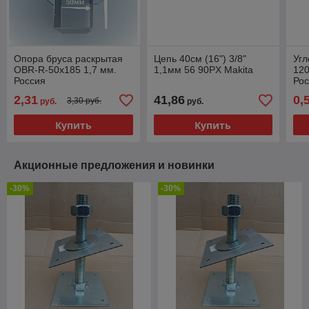
Опора бруса раскрытая
Цепь 40см (16") 3/8"
Угл
OBR-R-50x185 1,7 мм.
1,1мм 56 90PX Makita
120
Россия
Ро
2,31
41,86
0,
3,30 руб.
руб.
руб.
Купить
Купить
Акционные предложения и новинки
-30%
-30%