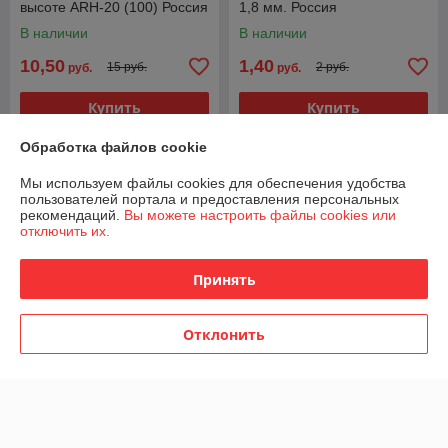
высоте ARH-20 (100) Россия
1,8 мм. Россия
В наличии
В наличии
10,50
1,40
15 руб.
2 руб.
руб.
руб.
Купить
Купить
Обработка файлов cookie
-30%
-30%
Мы используем файлы cookies для обеспечения удобства
пользователей портала и предоставления персональных
рекомендаций.
Вы можете настроить файлы cookies или
отключить их.
Принять
Отклонить
Опора бруса раскрытая
OBR-R-100x140 1,8 мм.
Опора балки Л-140 1,8 мм
Россия
(Левая 76х140). Россия
В наличии
В наличии