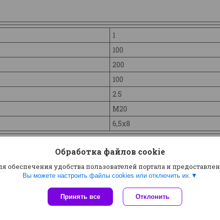
1
100
200
100
2.5
М20
6,5х8
Обработка файлов cookie
ля обеспечения удобства пользователей портала и предоставле
Вы можете настроить файлы cookies или отключить их.
Сайт создан на платформе Deal.by
Принять все
Отклонить
Политика обработки файлов cookies
ООО СтройМенеджер |
Пожаловаться на контент