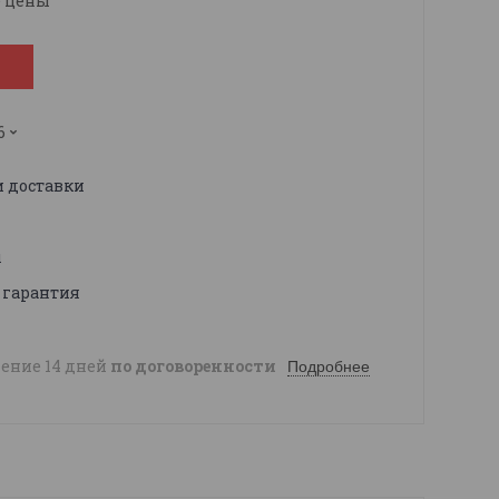
е цены
6
и доставки
ы
 гарантия
чение 14 дней
по договоренности
Подробнее