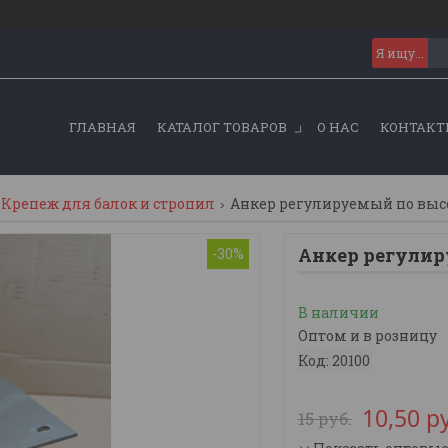
ГЛАВНАЯ
КАТАЛОГ ТОВАРОВ
О НАС
КОНТАКТ
Крепеж для балок и стропил
Анкер регулируемый по высот
Анкер регулиру
-30%
В наличии
Оптом и в розницу
Код:
20100
10,50
р
15
руб.