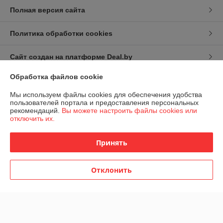
Полная версия сайта
Политика обработки cookies
Сайт создан на платформе Deal.by
Обработка файлов cookie
Мы используем файлы cookies для обеспечения удобства
пользователей портала и предоставления персональных
рекомендаций.
Вы можете настроить файлы cookies или
отключить их.
Информация для покупателя
Юридическое лицо:
Общество с ограниченной ответственностью
Принять
СтройМенеджер
223034, РБ, Минская обл., Минский р/н, Петришковский с/с, р/н д.
Кирши, Админ.-произ. здание с гар.
Отклонить
Регистрационный номер ЕГР: 693335467
УНП: 693335467
Регистрационный орган: Минский Райисполком